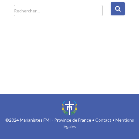
R
Rechercher…
e
c
h
e
r
c
h
e
r
:
©2024 Marianistes FMI - Province de France •
Contact
•
Mentions
légales